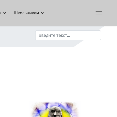
м
Школьникам
Поиск
Type 2 or more characters for results.