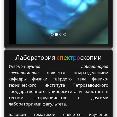
Лаборатория
с
п
е
к
т
р
о
скопии
Учебно-научная лаборатория
спектроскопии
является подразделением
кафедры физики твёрдого тела физико-
технического института Петрозаводского
государственного университета и работает в
тесном сотрудничестве с другими
лабораториями факультета.
Базовой тематикой является изучение