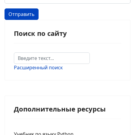
Отправить
Поиск по сайту
Поиск
Type 2 or more characters for results.
Расширенный поиск
Дополнительные ресурсы
Учебник по языку Python